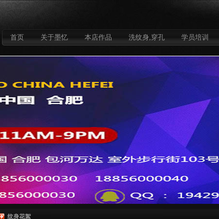
首页
关于墨忆
本店作品
洗纹身,穿孔
学员培训
纹身花絮