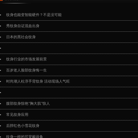
纹身也能变智能硬件？不是没可能
秀纹身自证混血出身
日本的黑社会纹身
纹身行业的市场发展前景
百岁老人脸部纹身悔一生
时尚潮人杜淳手背纹身 活动现场人气旺
腹部纹身惊艳“胸大肌”惊人
常见纹身应用
后脖红色小雪花纹身
纹身一样的可穿戴设备