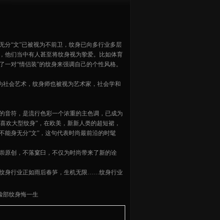
无分“文”已被视为不前卫，纹身已向多行业多层
，他们当中有人甚至将纹身视为挚爱。比如体育
了一对“情侣装”的纹身来强调自己的个性风格。
成为社会艺术，纹身师也被视为艺术家，社会学和
的音符，是流行色彩一个浓重的主色调，已成为
郎愈加喜欢大型纹身”，在欧美，新新人类的超短裙，
不能身无分“文”，这句代表时尚最前沿的时髦
崇原创，不落窠臼，不仅为时尚带来了新的诠
纹身行业正如雨后春笋，生机无限……纹身行业
脸部纹身悔一生