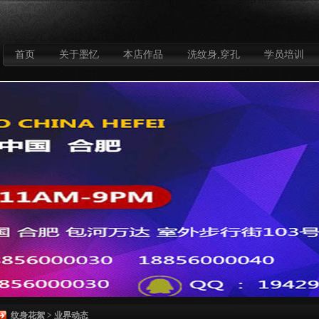
首页
关于墨忆
本店作品
洗纹身,穿孔
学员培训
纹身花絮
>
业界动态