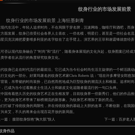
纹身行业的市场发展前景
纹身行业的市场发展前景 上海狂墨刺青
在现代生活中，年轻人追求时尚，不在局限于穿名牌，沉迷网络，咖啡厅和酒吧，而身
次方面发展，纹身已倍受社会各界人士喜欢，一些名模，明星们，甚至是一些社会名流
明星贝克汉姆把爱妻维多利亚的名字纹在了左手臂上。演艺界的王菲和谢霆锋就曾经弄
无可否认现代纹身融合了“时尚”和“流行”，随着身体展现的文化兴起，纹身图案已经
人类学者在从流行的角度研究纹身文化。
现代纹身已走在时代流行的最前沿。它已成为当今社会时尚生活主旋律的一个鲜活跳动
流行文化的一部分。好莱坞著名的纹身艺术家Chris Roberts 说：“现在许多摩登女
露背装，吊带裙的时尚装扮，已自然而然地成为巨型纹身的潮流沃土和根基。追求时尚
语，已成为当今过着雅皮士生活人士和嬉皮文化追随者最流行的一句口头禅。
在中国有着悠久历史的纹身艺术正在生根发芽，目前纹身界一些新秀们，他们的作品推
释，更为纹身艺术带来了标榜潮流的新形象。为纹身艺术增加了新的亮点。
他们打破了传统纹身的局限性，并在传统纹身的基础上大胆的改革，不断创新，在我国
方兴未艾，不久的将来会出现百花齐放的新局面。
上一篇：
腹部纹身惊艳“胸大肌”惊人
下一篇：
百岁老人
纹身作品